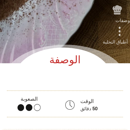
وصفات
أطباق التحلية
الوصفة
الصعوبة
الوقت
50
دقائق