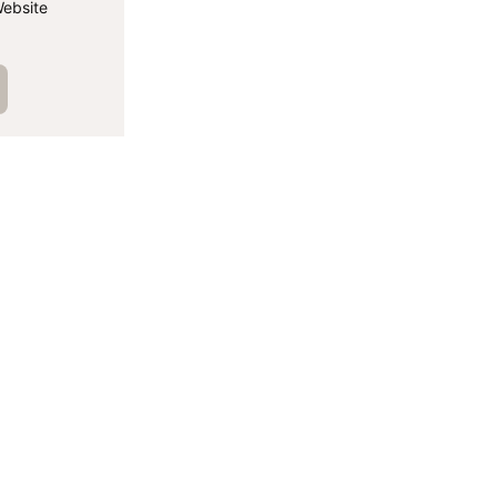
ebsite
الم