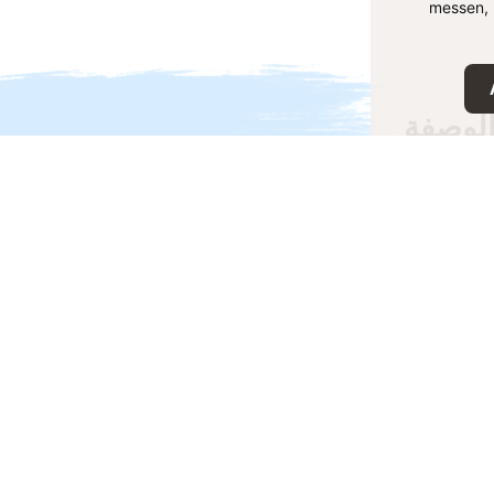
messen, 
لوصفة
فة