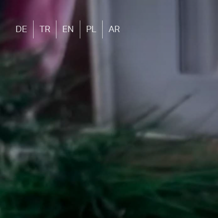
DE
TR
EN
PL
AR