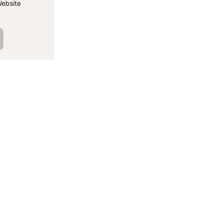
ebsite
الم