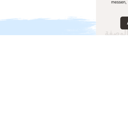
messen, 
لوصفة
فة