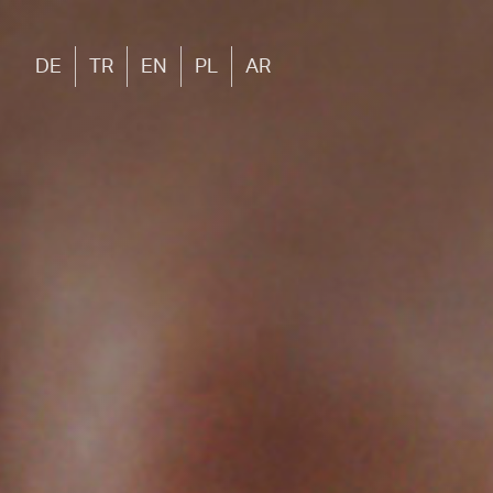
DE
TR
EN
PL
AR