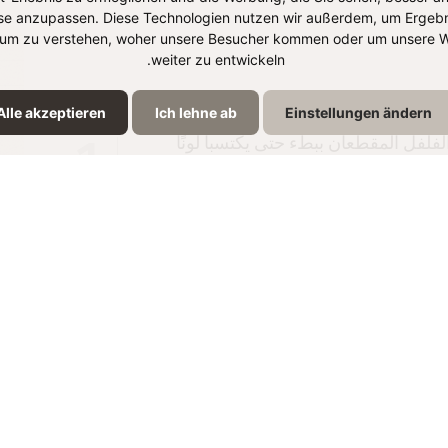
se anzupassen. Diese Technologien nutzen wir außerdem, um Ergebn
um zu verstehen, woher unsere Besucher kommen oder um unsere W
weiter zu entwickeln.
Alle akzeptieren
Ich lehne ab
Einstellungen ändern
لفل المقطعان ببطء حتى يكتسبا لونًا
1
ن الطماطم وبعد فترة وجيزة أضف
. يُغلى المزيج لفترة وجيزة ويُغطى ويُترك
2
راوح بين 18 و 20 دقيقة حتى ينضج البرغل. حرك مرة واحدة، واضبط
تركه لمدة 5-10 دقائق. يُزيّن الطبق بالثوم الأخضر المفروم أو البقدونس