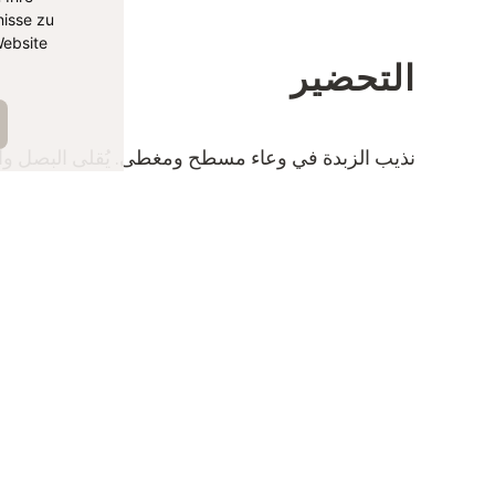
isse zu
ebsite
التحضير
نذيب الزبدة في وعاء مسطح ومغطى. يُقلى البصل والف
خفيفًا. أضف البرغل وحمصه لبضع دقائق. أضف معجو
الطماطم المقطعة واتركها على نار خفيفة لمدة 2-3 دقائق أخرى مع التحريك من حين لآخر.
يُسكب الماء الساخن على الخضار ويُتبل بالملح والفلفل
على نار خفيفة لمدة تت
التتبيل إذا لزم الأمر، وا
أو مكعبات الطماطم ويُقدم مع الزبادي اللذيذ.