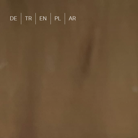
DE
TR
EN
PL
AR