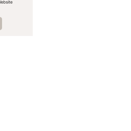
ebsite
الم