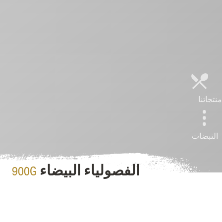
منتجاتنا
النبضات
900G
الفصولياء البيضاء