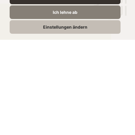
الغذائية
Ich lehne ab
لكل 100 ج
Einstellungen ändern
1223 kJ /
الطاقة
323 kcal
4,66g
الدهون
0.18g
الدهون المشبعة
3g
الكربوهيدرات
0g
منها السكريات
18,8g
البروتين
0,10g
الملح