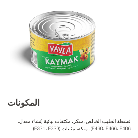
المكونات
قشطة الحليب الخالص، سكر، مكثفات نباتية (نشاء معدل،
E460، E466، E406)، منكه، مثبتات (E331، E339).