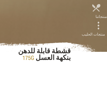
منتجاتنا
منتجات الحليب
قشطة قابلة للدهن
175G
بنكهة العسل