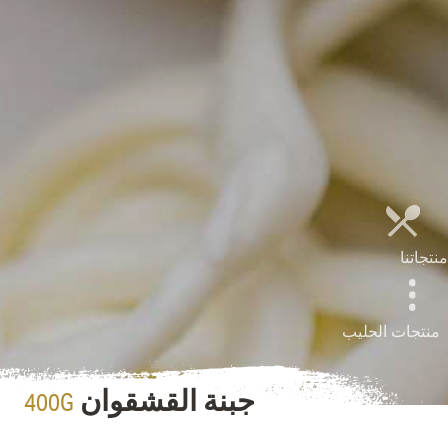
منتجاتنا
منتجات الحليب
400G
جبنة القشقوان