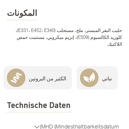
المكونات
حليب البقر المبستر، ملح، مستحلب (E331، E452، E340)،
كلوريد الكالسيوم (E509)، إنزيم ميكروبي، مستنبت حمض
اللاكتيك.
نباتي
الكثير من البروتين
Technische Daten
MHD (Mindesthaltbarkeitsdatum)