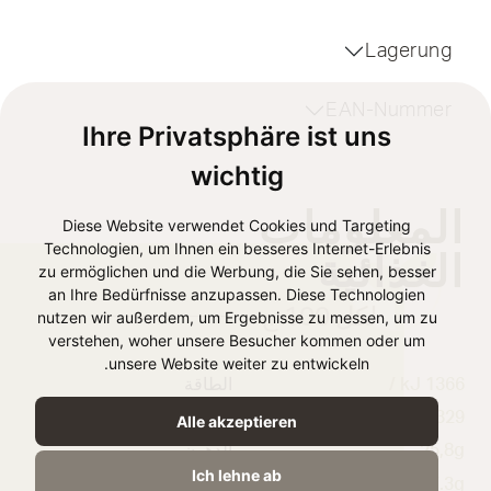
Lagerung
EAN-Nummer
Ihre Privatsphäre ist uns
wichtig
المعلومات
Diese Website verwendet Cookies und Targeting
Technologien, um Ihnen ein besseres Internet-Erlebnis
الغذائية
zu ermöglichen und die Werbung, die Sie sehen, besser
an Ihre Bedürfnisse anzupassen. Diese Technologien
لكل 100 ج
nutzen wir außerdem, um Ergebnisse zu messen, um zu
verstehen, woher unsere Besucher kommen oder um
unsere Website weiter zu entwickeln.
1366 kJ /
الطاقة
329 kcal
Alle akzeptieren
25,8g
الدهون
Ich lehne ab
17.3g
الدهون المشبعة