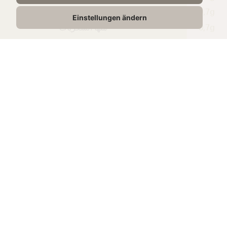
0,7g
الكربوهيدرات
Einstellungen ändern
0,7g
منها السكريات
23,5g
البروتين
1,90g
الملح
الوصفات
المطابقة