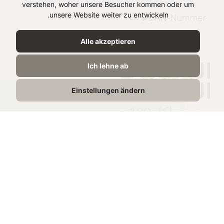
verstehen, woher unsere Besucher kommen oder um
unsere Website weiter zu entwickeln.
EAN-Nummer
Alle akzeptieren
المعلومات
Ich lehne ab
الغذائية
Einstellungen ändern
لكل 100 ج
الطاقة
1212 kJ /
292 kcal
الدهون
20g
الدهون المشبعة
14g
الكربوهيدرات
0,7g
منها السكريات
0,1g