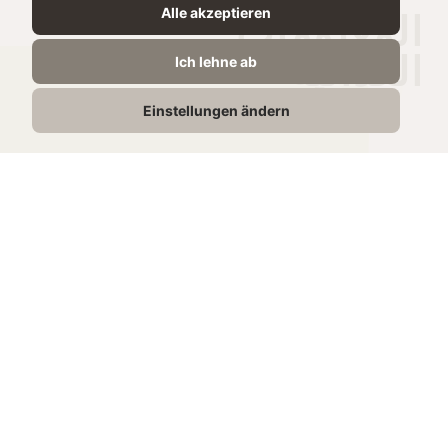
Alle akzeptieren
المعلومات
الغذائية
Ich lehne ab
لكل 100 ج
Einstellungen ändern
1298 kJ /
الطاقة
310 kcal
0g
الدهون
0g
الدهون المشبعة
75g
الكربوهيدرات
51g
منها السكريات
0g
البروتين
0g
الملح