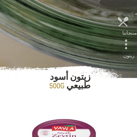
منتجاتنا
زيتون
زيتون أسود
500G
طبيعي