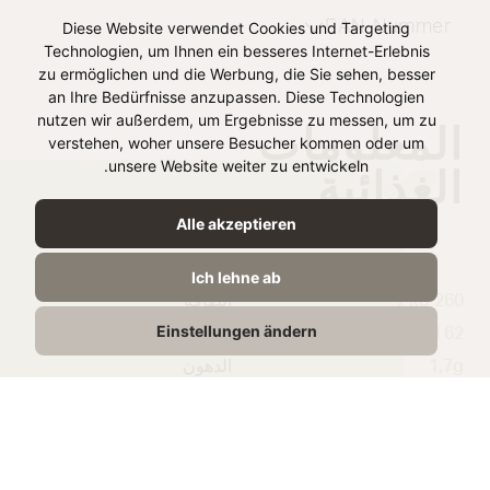
EAN-Nummer
Diese Website verwendet Cookies und Targeting
Technologien, um Ihnen ein besseres Internet-Erlebnis
zu ermöglichen und die Werbung, die Sie sehen, besser
an Ihre Bedürfnisse anzupassen. Diese Technologien
nutzen wir außerdem, um Ergebnisse zu messen, um zu
المعلومات
verstehen, woher unsere Besucher kommen oder um
unsere Website weiter zu entwickeln.
الغذائية
Alle akzeptieren
لكل 100 ج
Ich lehne ab
260 kJ /
الطاقة
Einstellungen ändern
62 kcal
1,7g
الدهون
1.2g
الدهون المشبعة
10g
الكربوهيدرات
8,0g
منها السكريات