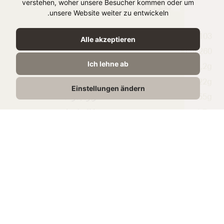
verstehen, woher unsere Besucher kommen oder um
لكل 100 ج
unsere Website weiter zu entwickeln.
1103 kJ /
الطاقة
Alle akzeptieren
260 kcal
Ich lehne ab
1,2g
الدهون
0.22g
الدهون المشبعة
Einstellungen ändern
55g
الكربوهيدرات
1,7g
منها السكريات
9,3g
البروتين
0,74g
الملح