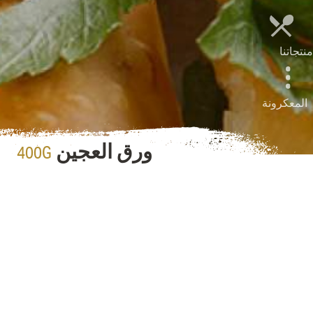
منتجاتنا
المعكرونة
400G
ورق العجين