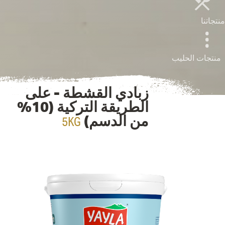
منتجاتنا
منتجات الحليب
زبادي القشطة - على
الطريقة التركية (10%
5KG
من الدسم)