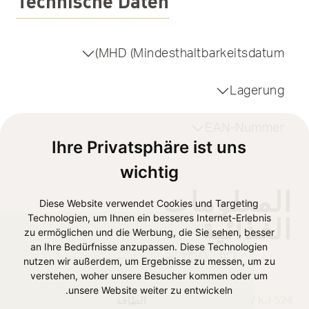
Technische Daten
MHD (Mindesthaltbarkeitsdatum)
Lagerung
EAN-Nummer
Ihre Privatsphäre ist uns
wichtig
المعلومات
Diese Website verwendet Cookies und Targeting
الغذائية
Technologien, um Ihnen ein besseres Internet-Erlebnis
zu ermöglichen und die Werbung, die Sie sehen, besser
an Ihre Bedürfnisse anzupassen. Diese Technologien
لكل 100 ج
nutzen wir außerdem, um Ergebnisse zu messen, um zu
verstehen, woher unsere Besucher kommen oder um
unsere Website weiter zu entwickeln.
524 kJ /
الطاقة