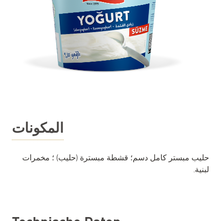
المكونات
حليب مبستر كامل دسم؛ قشطة مبسترة (حليب) ؛ مخمرات
لبنية.