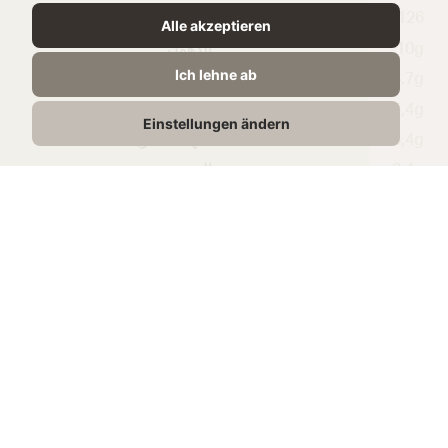
126 kcal
Alle akzeptieren
10g
الدهون
Ich lehne ab
6.7g
الدهون المشبعة
5,4g
الكربوهيدرات
Einstellungen ändern
5,4g
منها السكريات
3,4g
البروتين
0,11g
الملح
المنتجات ذات الصلة