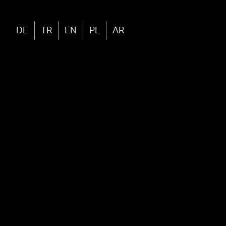
DE
TR
EN
PL
AR