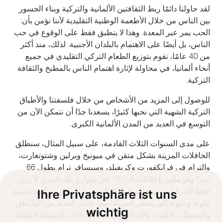
لقد حاولنا دائمًا ربط الثقافتين الألمانية والتركية وبناء الجسور
بين الناس من خلال الأطعمة الوطنية التقليدية لأننا نؤمن بأن:
الحب يمر عبر المعدة. وهذا لا ينطبق فقط على الوقوع في حب
الناس، بل أيضًا على الاهتمام بالبلدان الأجنبية. لذلك، منذ أكثر
من 40 عامًا، نقوم بتوزيع الطعام التركي التقليدي في جميع
أنحاء ألمانيا، في محاولة لإثارة اهتمام الناس بالمطبخ والثقافة
التركية.
للوصول إلى المزيد من الأشخاص من خلال فلسفتنا والأطباق
التركية الشهية التي نحبها كثيرًا، يسعدنا جدًا أن نتمكن الآن من
التوسع في العديد من المدن الألمانية الكبرى.
على مدى السنوات الثلاث القادمة، على سبيل المثال، سنطلق
الحافلات المزينة بشكل متقن في ميونيخ وبرلين وشتوتغارت،
والترام في فرانكفورت وكريفيلد، وسيسافر ترام بطول 66
مترًا وهو مليئ بإعلانات YAYLA عبر شوارع تلك المدن. لا نزين
Ihre Privatsphäre ist uns
فقط المركبات بمنتجات YAYLA الشهيرة، بل تضيف أيضًا لمسة
ملونة وحيوية إلى منظر المدينة، مما يجمل العديد من المناطق
wichtig
والمحطات الكئيبة. بالإضافة إلى هذه الإعلانات المتنقلة الملفتة