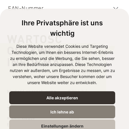
EAN-Nummer
Ihre Privatsphäre ist uns
wichtig
WARTOŚĆ
ODŻYWCZA
Diese Website verwendet Cookies und Targeting
Technologien, um Ihnen ein besseres Internet-Erlebnis
INFORMACJA
zu ermöglichen und die Werbung, die Sie sehen, besser
an Ihre Bedürfnisse anzupassen. Diese Technologien
nutzen wir außerdem, um Ergebnisse zu messen, um zu
na 100 g
verstehen, woher unsere Besucher kommen oder um
unsere Website weiter zu entwickeln.
Wartość energetyczna
870 kJ /
Alle akzeptieren
210 kcal
Tłuszcz
16,4g
Ich lehne ab
w tym kwasy
11.6g
tłuszczowe nasycone
Einstellungen ändern