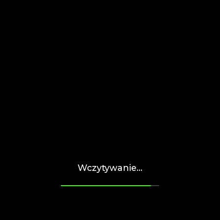
Wczytywanie...