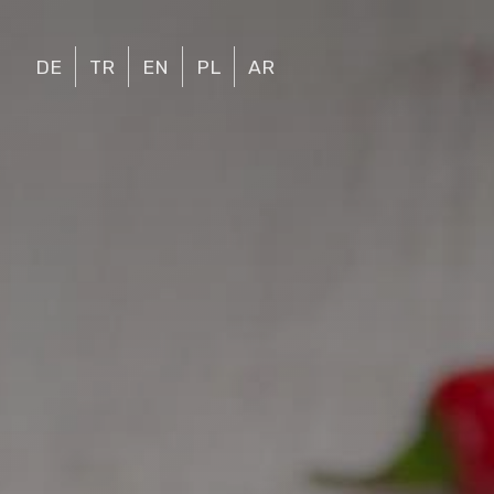
DE
TR
EN
PL
AR