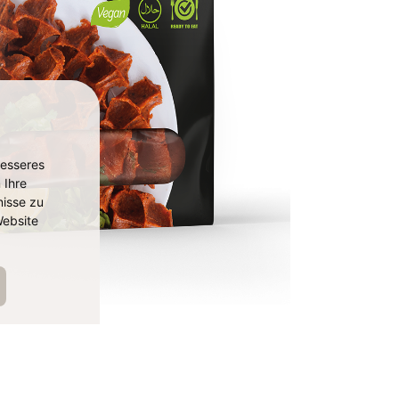
besseres
 Ihre
isse zu
ebsite
116
ART. NO.