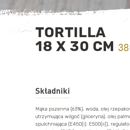
TORTILLA
18 X 30 CM
38
Składniki
Mąka pszenna (63%), woda, olej rzepako
utrzymująca wilgoć (gliceryna), olej palm
spulchniająca (E450(i); E500(ii)), regula