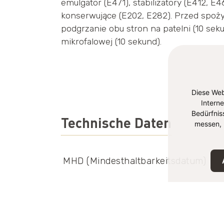
emulgator (E471), stabilizatory (E412, E4
konserwujące (E202, E282). Przed spoży
podgrzanie obu stron na patelni (10 se
mikrofalowej (10 sekund).
Diese Web
Intern
Bedürfnis
Technische Daten
messen, 
MHD (Mindesthaltbarkeitsdatum)
Lagerung
EAN-Nummer