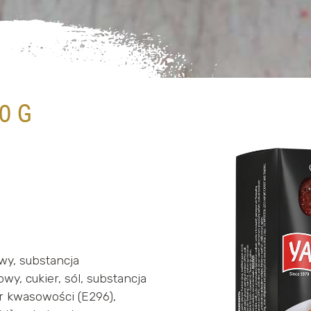
0 G
wy, substancja
owy, cukier, sól, substancja
tor kwasowości (E296),