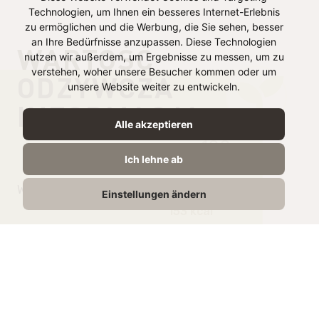
Technologien, um Ihnen ein besseres Internet-Erlebnis
zu ermöglichen und die Werbung, die Sie sehen, besser
an Ihre Bedürfnisse anzupassen. Diese Technologien
WARTOŚĆ
nutzen wir außerdem, um Ergebnisse zu messen, um zu
verstehen, woher unsere Besucher kommen oder um
ODŻYWCZA
unsere Website weiter zu entwickeln.
INFORMACJA
Alle akzeptieren
na 100 g
Ich lehne ab
Wartość energetyczna
658 kJ /
Einstellungen ändern
153 kcal
Tłuszcz
15g
w tym kwasy
2.3g
tłuszczowe nasycone
Węglowodany
3,4g
w tym cukry
0,6g