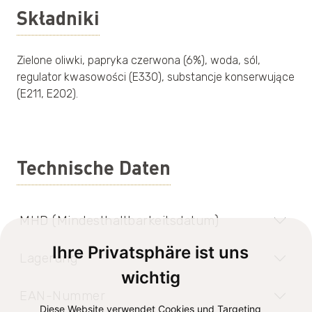
Składniki
Zielone oliwki, papryka czerwona (6%), woda, sól,
regulator kwasowości (E330), substancje konserwujące
(E211, E202).
Technische Daten
MHD (Mindesthaltbarkeitsdatum)
Ihre Privatsphäre ist uns
Lagerung
wichtig
EAN-Nummer
Diese Website verwendet Cookies und Targeting