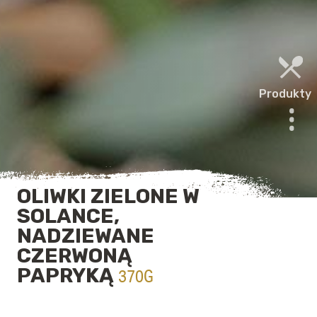
Produkty
OLIWKI ZIELONE W
SOLANCE,
NADZIEWANE
CZERWONĄ
PAPRYKĄ
370G