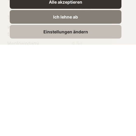
Alle akzeptieren
156 kcal
Ich lehne ab
Tłuszcz
14g
w tym kwasy
9.8g
Einstellungen ändern
tłuszczowe nasycone
Węglowodany
4,5g
w tym cukry
4,5g
Białko
3g
Sól
0,11g
Powiązane produkty