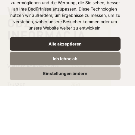
zu ermöglichen und die Werbung, die Sie sehen, besser
WARTOŚĆ
an Ihre Bedürfnisse anzupassen. Diese Technologien
nutzen wir außerdem, um Ergebnisse zu messen, um zu
ODŻYWCZA
verstehen, woher unsere Besucher kommen oder um
unsere Website weiter zu entwickeln.
INFORMACJA
Alle akzeptieren
na 100 g
Ich lehne ab
Wartość energetyczna
1559 kJ /
Einstellungen ändern
377 kcal
Tłuszcz
35g
w tym kwasy
16.5g
tłuszczowe nasycone
Węglowodany
0,5g
w tym cukry
0,5g
Białko
15g