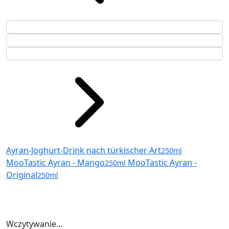
Ayran-Joghurt-Drink nach türkischer Art
250ml
MooTastic Ayran - Mango
MooTastic Ayran -
250ml
Original
250ml
Wczytywanie...