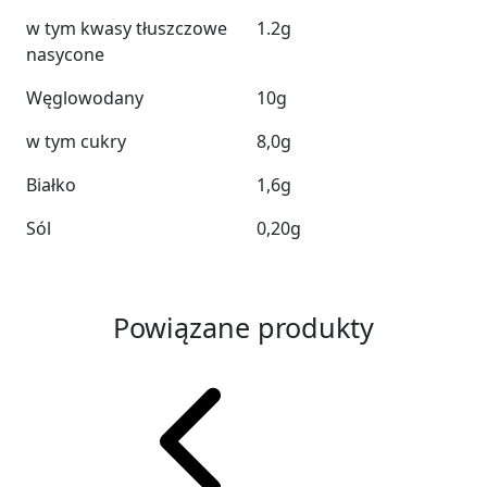
w tym kwasy tłuszczowe
1.2g
nasycone
Węglowodany
10g
w tym cukry
8,0g
Białko
1,6g
Sól
0,20g
Powiązane produkty