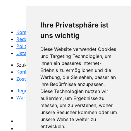
Ihre Privatsphäre ist
Kontakt
uns wichtig
Redakcja
Polityka prywatności
Diese Website verwendet Cookies
Ustawienia prywatności
und Targeting Technologien, um
Ihnen ein besseres Internet-
Szukaj produktu
Erlebnis zu ermöglichen und die
Konkursy z nagrodami
Werbung, die Sie sehen, besser an
Zostań testerem produktu
Ihre Bedürfnisse anzupassen.
Regulamin dla testerów produktów
Diese Technologien nutzen wir
Warunki konkursów
außerdem, um Ergebnisse zu
messen, um zu verstehen, woher
Obserwuj nas
...
unsere Besucher kommen oder um
unsere Website weiter zu
entwickeln.