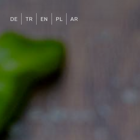
DE
TR
EN
PL
AR