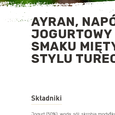
AYRAN, NAP
JOGURTOWY
SMAKU MIĘTY
STYLU TURE
Składniki
Jogurt (50%); woda; sól; skrobia modyfiko