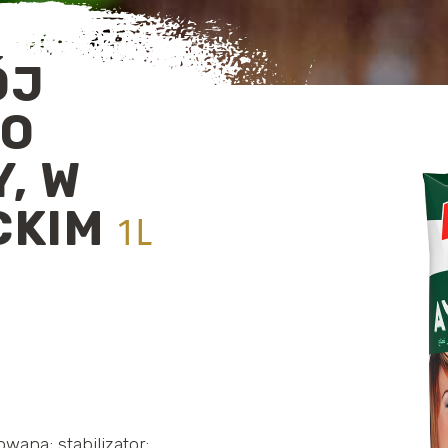
ÓJ
 O
, W
CKIM
1L
wana; stabilizator: