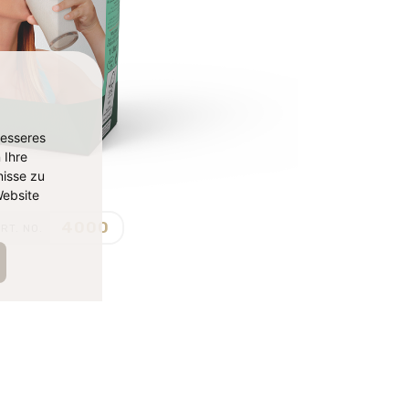
besseres
 Ihre
isse zu
ebsite
4000
RT. NO.