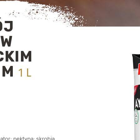
ÓJ
 W
CKIM
IM
1 L
tor; pektyna; skrobia