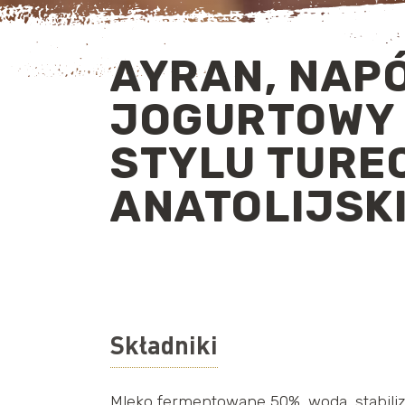
AYRAN, NAP
JOGURTOWY
STYLU TURE
ANATOLIJSK
Składniki
Mleko fermentowane 50%, woda, stabiliza