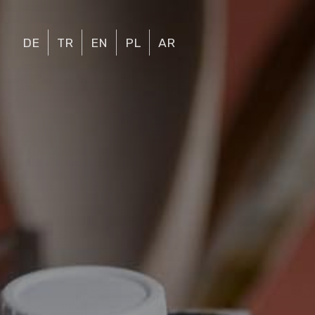
DE
TR
EN
PL
AR