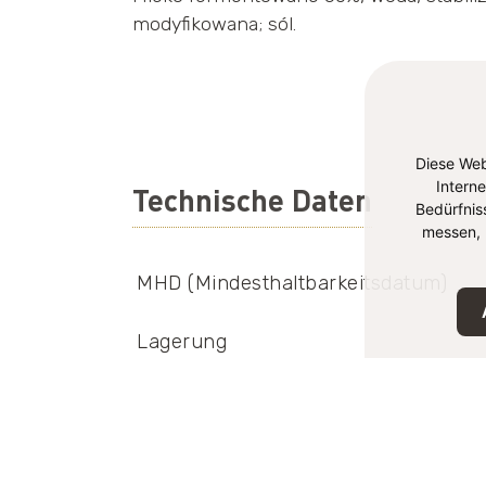
modyfikowana; sól.
Diese Web
Intern
Technische Daten
Bedürfnis
messen, 
MHD (Mindesthaltbarkeitsdatum)
Lagerung
EAN-Nummer