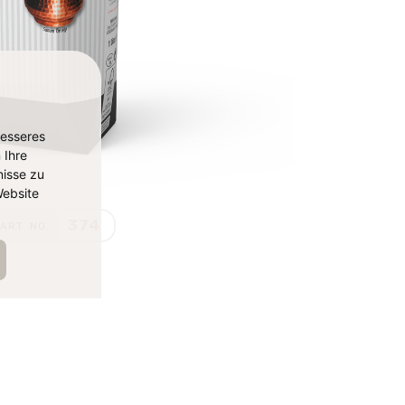
besseres
 Ihre
isse zu
ebsite
374
ART. NO.