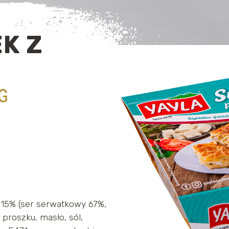
K Z
G
15% (ser serwatkowy 67%,
 proszku, masło, sól,