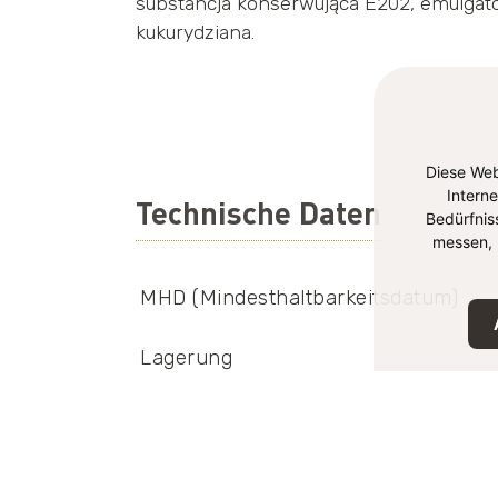
substancja konserwująca E202, emulgato
kukurydziana.
Diese Web
Intern
Technische Daten
Bedürfnis
messen, 
MHD (Mindesthaltbarkeitsdatum)
Lagerung
EAN-Nummer