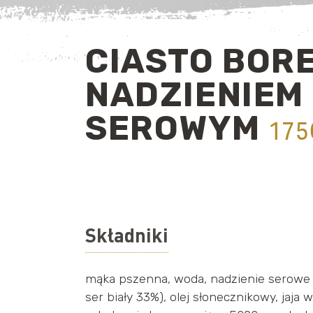
CIASTO BORE
NADZIENIEM
SEROWYM
175
Składniki
mąka pszenna, woda, nadzienie serowe 
ser biały 33%), olej słonecznikowy, jaja w