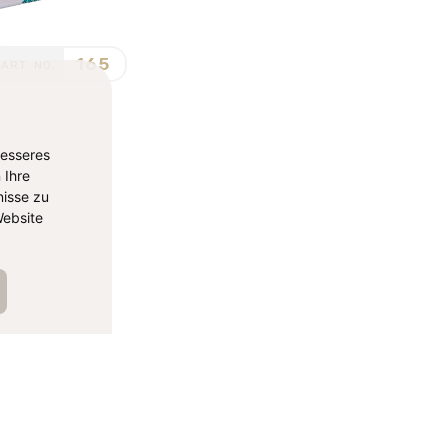
165
ART. NO.
besseres
 Ihre
isse zu
ebsite