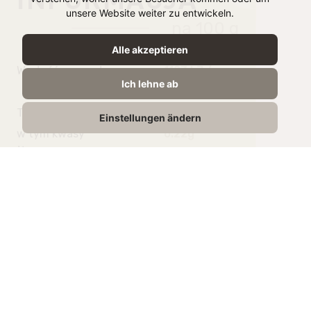
unsere Website weiter zu entwickeln.
na 100 g
Alle akzeptieren
Wartość energetyczna
1103 kJ /
Ich lehne ab
260 kcal
Tłuszcz
1,2g
Einstellungen ändern
w tym kwasy
0.22g
tłuszczowe nasycone
Węglowodany
55g
w tym cukry
1,7g
Białko
9,3g
Sól
0,74g
Powiązane produkty