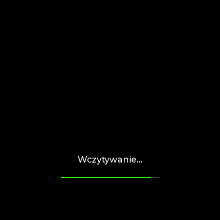
Wczytywanie...