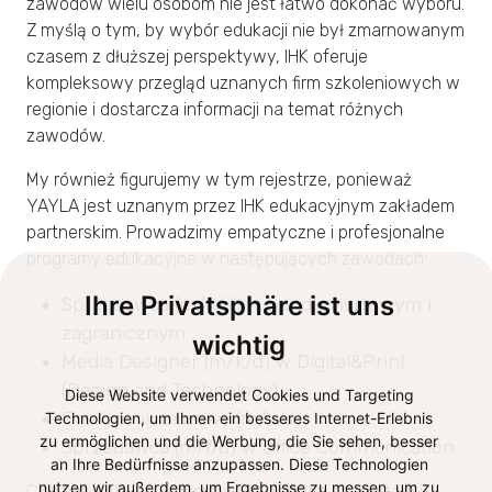
zawodów wielu osobom nie jest łatwo dokonać wyboru.
Z myślą o tym, by wybór edukacji nie był zmarnowanym
czasem z dłuższej perspektywy, IHK oferuje
kompleksowy przegląd uznanych firm szkoleniowych w
regionie i dostarcza informacji na temat różnych
zawodów.
My również figurujemy w tym rejestrze, ponieważ
YAYLA jest uznanym przez IHK edukacyjnym zakładem
partnerskim. Prowadzimy empatyczne i profesjonalne
programy edukacyjne w następujących zawodach:
Ihre Privatsphäre ist uns
Sprzedawca (m/k/d) w handlu hurtowym i
zagranicznym
wichtig
Media Designer (m/k/d) w Digital&Print
(Design and Technology)
Diese Website verwendet Cookies und Targeting
Pracownik biurowy (m/k/d)
Technologien, um Ihnen ein besseres Internet-Erlebnis
zu ermöglichen und die Werbung, die Sie sehen, besser
Sprzedawca (m/f/d) w Office Communication
an Ihre Bedürfnisse anzupassen. Diese Technologien
nutzen wir außerdem, um Ergebnisse zu messen, um zu
Cieszymy się, że możemy dać naszym stażystom i